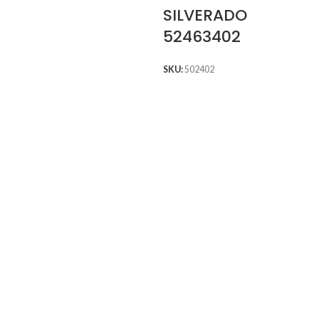
SILVERADO
52463402
SKU:
502402
S