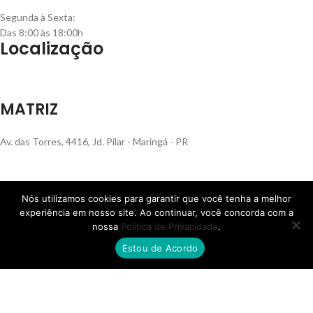
Segunda à Sexta:
Das 8:00 às 18:00h
Localização
MATRIZ
Av. das Torres, 4416, Jd. Pilar - Maringá - PR
Nós utilizamos cookies para garantir que você tenha a melhor
FILIAL RS
experiência em nosso site. Ao continuar, você concorda com a
nossa
Política de Privacidade
.
Rua Henrique Rech, 560, Bairro Sanvitto - Caxias do Sul - RS
Estou de Acordo