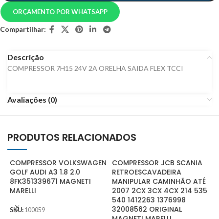
ORÇAMENTO POR WHATSAPP
Compartilhar:
Descrição
COMPRESSOR 7H15 24V 2A ORELHA SAIDA FLEX TCCI
Avaliações (0)
PRODUTOS RELACIONADOS
COMPRESSOR VOLKSWAGEN
COMPRESSOR JCB SCANIA
GOLF AUDI A3 1.8 2.0
RETROESCAVADEIRA
8FK351339671 MAGNETI
MANIPULAR CAMINHÃO ATÉ
MARELLI
2007 2CX 3CX 4CX 214 535
540 1412263 1376998
C
32008562 ORIGINAL
SKU:
100059
8
MAGNETI MARELLI