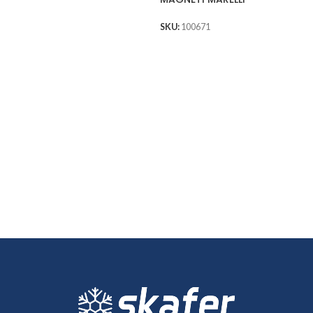
P
A
SKU:
100671
0
S