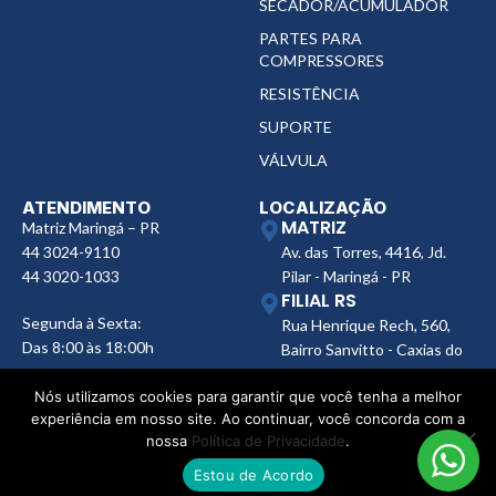
SECADOR/ACUMULADOR
PARTES PARA
COMPRESSORES
RESISTÊNCIA
SUPORTE
VÁLVULA
ATENDIMENTO
LOCALIZAÇÃO
MATRIZ
Matriz Maringá – PR
44 3024-9110
Av. das Torres, 4416, Jd.
44 3020-1033
Pilar - Maringá - PR
FILIAL RS
Segunda à Sexta:
Rua Henrique Rech, 560,
Das 8:00 às 18:00h
Bairro Sanvitto - Caxias do
Sul - RS
FILIAL SP
Nós utilizamos cookies para garantir que você tenha a melhor
experiência em nosso site. Ao continuar, você concorda com a
Av. Ana Jacinta, 2450,
nossa
Política de Privacidade
.
Núcleo Bartholomeu Bueno
de Miranda, Presidente
Estou de Acordo
Prudente - SP