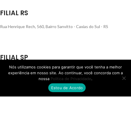
FILIAL RS
Rua Henrique Rech, 560, Bairro Sanvitto - Caxias do Sul - RS
FILIAL SP
Nós utilizamos cookies para garantir que você tenha a melhor
Av. Ana Jacinta, 2450, Núcleo Bartholomeu Bueno de Miranda,
experiência em nosso site. Ao continuar, você concorda com a
Presidente Prudente - SP
nossa
Política de Privacidade
.
Estou de Acordo
FILIAL MS
Rua Quatorze de Julho, 810, Centro, Campo Grande - MS