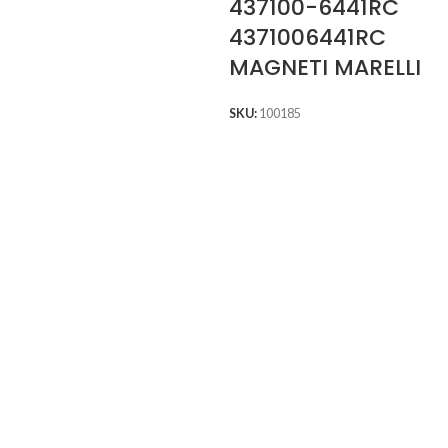
437100-6441RC
4371006441RC
MAGNETI MARELLI
SKU:
100185
S