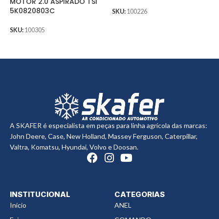
MOTOR 2.0 ASPIRADO TSI
B
5K0820803C
B
SKU:
100226
4
4
SKU:
100305
S
A SKAFER é especialista em peças para linha agrícola das marcas:
John Deere, Case, New Holland, Massey Ferguson, Caterpillar,
Valtra, Komatsu, Hyundai, Volvo e Doosan.
INSTITUCIONAL
CATEGORIAS
Início
ANEL