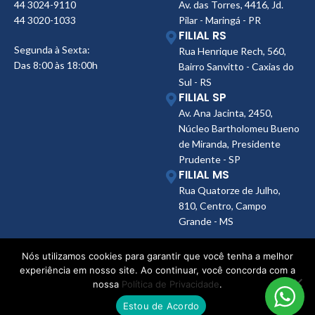
44 3024-9110
Av. das Torres, 4416, Jd.
44 3020-1033
Pilar - Maringá - PR
FILIAL RS
Segunda à Sexta:
Rua Henrique Rech, 560,
Das 8:00 às 18:00h
Bairro Sanvitto - Caxias do
Sul - RS
FILIAL SP
Av. Ana Jacinta, 2450,
Núcleo Bartholomeu Bueno
de Miranda, Presidente
Prudente - SP
FILIAL MS
Rua Quatorze de Julho,
810, Centro, Campo
Grande - MS
Nós utilizamos cookies para garantir que você tenha a melhor
experiência em nosso site. Ao continuar, você concorda com a
nossa
Política de Privacidade
.
© Skafer 2025 – Todos os
12.403.943/0001-44
Estou de Acordo
direitos reservados.