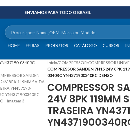
ENVIAMOS PARA TODO O BRASIL
HOME
FEIRAS
PRODUTOS
CATÁLOGO
CURSOS
IN
Início
/
COMPRESSOR
/
COMPRESSOR UNIVE
COMPRESSOR SANDEN 7H15 24V 8PK 119
0340RC YN4371900340RC DENSO
COMPRESSOR SA
24V 8PK 119MM 
TRASEIRA YN437
YN4371900340R