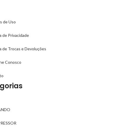
s de Uso
ca de Privacidade
ca de Trocas e Devoluções
lhe Conosco
to
gorias
ANDO
RESSOR