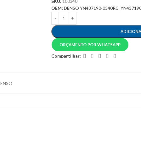
SKU:
100340
OEM:
DENSO YN437190-0340RC, YN43719
ADICION
ORÇAMENTO POR WHATSAPP
Compartilhar:
DENSO