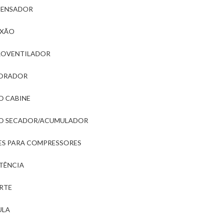
ENSADOR
XÃO
ROVENTILADOR
ORADOR
O CABINE
RO SECADOR/ACUMULADOR
ES PARA COMPRESSORES
STÊNCIA
RTE
ULA