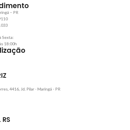
dimento
ringá – PR
9110
1033
 Sexta:
às 18:00h
lização
IZ
rres, 4416, Jd. Pilar - Maringá - PR
L RS