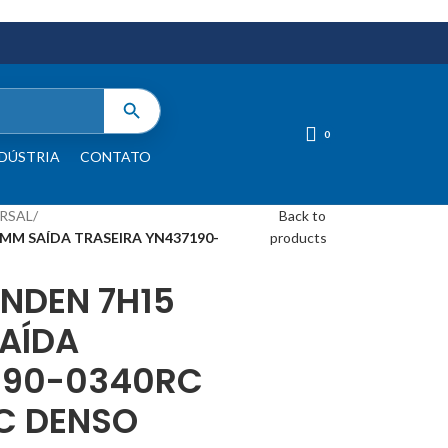
0
DÚSTRIA
CONTATO
RSAL
/
Back to
MM SAÍDA TRASEIRA YN437190-
products
NDEN 7H15
SAÍDA
190-0340RC
C DENSO