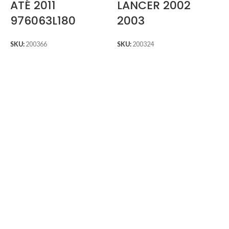
ATÉ 2011
LANCER 2002
976063L180
2003
SKU:
200366
SKU:
200324
S