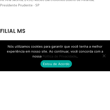
Presidente Prudente - SP
FILIAL MS
Rua Quatorze de Julho, 810, Centro, Campo Grande - MS
Nós utilizamos cookies para garantir que você tenha a melhor
experiência em nosso site. Ao continuar, você concorda com a
nossa
Política de Privacidade
.
© Skafer 2025 – Todos os direitos reservados.
12.403.943/0001-44
Estou de Acordo