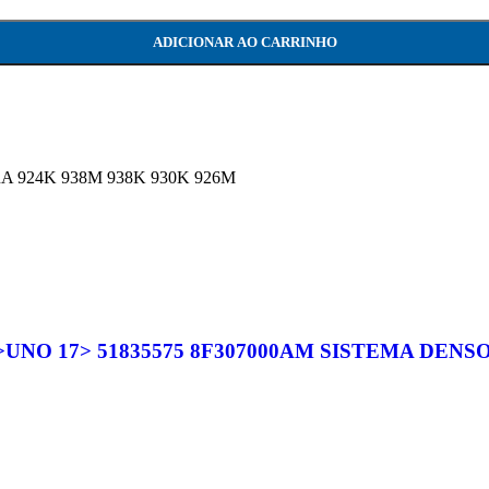
38K 930K 926M 3415769 341-5769 quantidade
ADICIONAR AO CARRINHO
24K 938M 938K 930K 926M
NO 17> 51835575 8F307000AM SISTEMA DENS