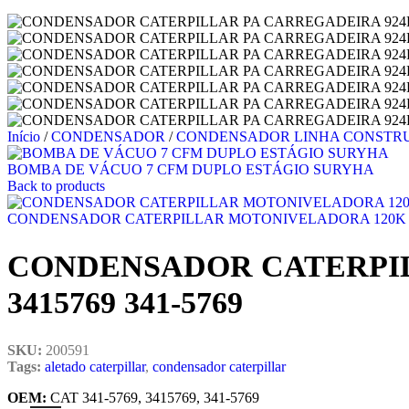
Início
/
CONDENSADOR
/
CONDENSADOR LINHA CONST
BOMBA DE VÁCUO 7 CFM DUPLO ESTÁGIO SURYHA
Back to products
CONDENSADOR CATERPILLAR MOTONIVELADORA 120K 1
CONDENSADOR CATERPILL
3415769 341-5769
SKU:
200591
Tags:
aletado caterpillar
,
condensador caterpillar
OEM:
CAT 341-5769, 3415769, 341-5769