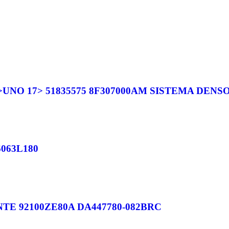
NO 17> 51835575 8F307000AM SISTEMA DENS
063L180
TE 92100ZE80A DA447780-082BRC