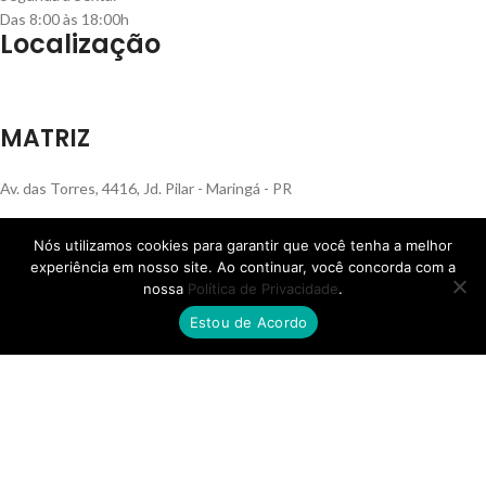
Das 8:00 às 18:00h
Localização
MATRIZ
Av. das Torres, 4416, Jd. Pilar - Maringá - PR
Nós utilizamos cookies para garantir que você tenha a melhor
experiência em nosso site. Ao continuar, você concorda com a
nossa
Política de Privacidade
.
FILIAL RS
Estou de Acordo
Rua Henrique Rech, 560, Bairro Sanvitto - Caxias do Sul - RS
FILIAL SP