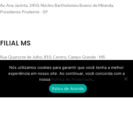
Av. Ana Jacinta, 2450, Núcleo Bartholomeu Bueno de Miranda,
Presidente Prudente - SP
FILIAL MS
Rua Quatorze de Julho, 810, Centro, Campo Grande - MS
Nós utilizamos cookies para garantir que você tenha a melhor
experiência em nosso site. Ao continuar, você concorda com a
© Skafer 2025 – Todos os direitos reservados.
nossa
Política de Privacidade
.
12.403.943/0001-44
Estou de Acordo