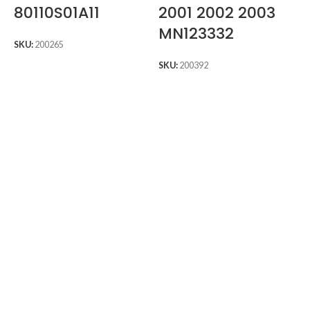
80110S01A11
2001 2002 2003
MN123332
SKU:
200265
SKU:
200392
S