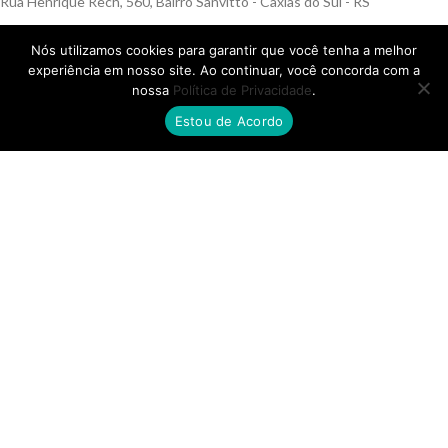
Rua Henrique Rech, 560, Bairro Sanvitto - Caxias do Sul - RS
Nós utilizamos cookies para garantir que você tenha a melhor
experiência em nosso site. Ao continuar, você concorda com a
nossa
Política de Privacidade
.
FILIAL SP
Estou de Acordo
Av. Ana Jacinta, 2450, Núcleo Bartholomeu Bueno de Miranda,
Presidente Prudente - SP
FILIAL MS
Rua Quatorze de Julho, 810, Centro, Campo Grande - MS
© Skafer 2025 – Todos os direitos reservados.
12.403.943/0001-44