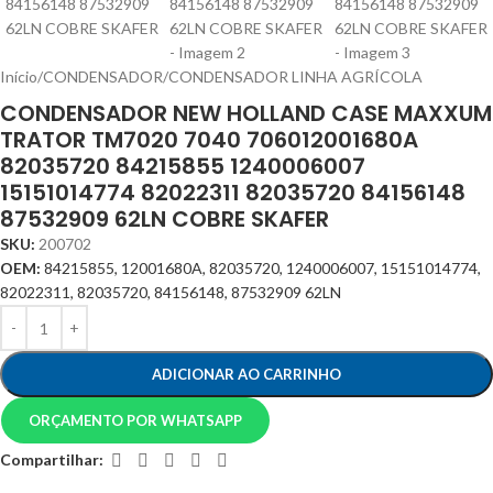
Início
/
CONDENSADOR
/
CONDENSADOR LINHA AGRÍCOLA
CONDENSADOR NEW HOLLAND CASE MAXXUM
TRATOR TM7020 7040 706012001680A
82035720 84215855 1240006007
15151014774 82022311 82035720 84156148
87532909 62LN COBRE SKAFER
SKU:
200702
OEM:
84215855, 12001680A, 82035720, 1240006007, 15151014774,
82022311, 82035720, 84156148, 87532909 62LN
ADICIONAR AO CARRINHO
ORÇAMENTO POR WHATSAPP
Compartilhar: