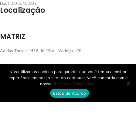
Das 8:00 às 18:00h
Localização
MATRIZ
Av. das Torres, 4416, Jd. Pilar - Maringá - PR
Nós utilizamos cookies para garantir que você tenha a melhor
experiência em nosso site. Ao continuar, você concorda com a
FILIAL RS
nossa
Política de Privacidade
.
Estou de Acordo
Rua Henrique Rech, 560, Bairro Sanvitto - Caxias do Sul - RS
FILIAL SP