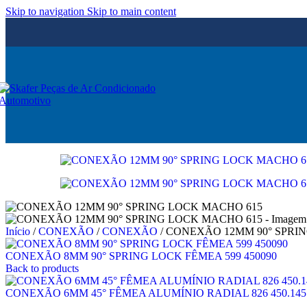
Skip to navigation
Skip to main content
Início
/
CONEXÃO
/
CONEXÃO
/
CONEXÃO 12MM 90° SPRI
CONEXÃO 8MM 90° SPRING LOCK FÊMEA 599 450090
Back to products
CONEXÃO 6MM 45° FÊMEA ALUMÍNIO RADIAL 826 450.145 