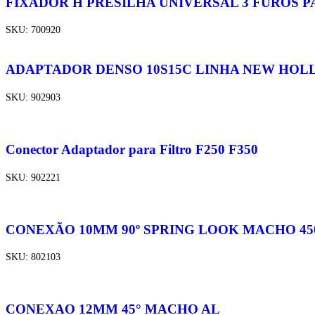
FIXADOR H PRESILHA UNIVERSAL 3 FUROS PA
SKU:
700920
ADAPTADOR DENSO 10S15C LINHA NEW HOLL
SKU:
902903
Conector Adaptador para Filtro F250 F350
SKU:
902221
CONEXÃO 10MM 90º SPRING LOOK MACHO 450
SKU:
802103
CONEXAO 12MM 45° MACHO AL