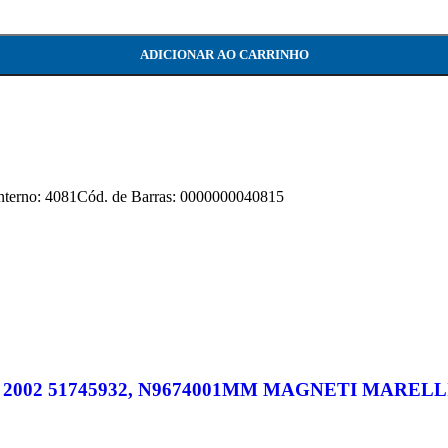
ADICIONAR AO CARRINHO
o: 4081Cód. de Barras: 0000000040815
002 51745932, N9674001MM MAGNETI MARELL