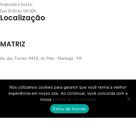
Segunda à Sexta:
Das 8:00 às 18:00h
Localização
MATRIZ
Av. das Torres, 4416, Jd. Pilar - Maringá - PR
Nós utilizamos cookies para garantir que você tenha a melhor
FILIAL RS
experiência em nosso site. Ao continuar, você concorda com a
nossa
Política de Privacidade
.
Rua Henrique Rech, 560, Bairro Sanvitto - Caxias do Sul - RS
Estou de Acordo