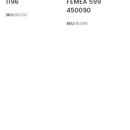
1196
FÊMEA 599
450090
SKU:
802333
SKU:
802090
S