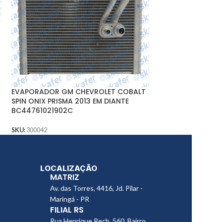
EVAPORADOR SCA
113
SKU:
300642
EVAPORADOR GM CHEVROLET COBALT
SPIN ONIX PRISMA 2013 EM DIANTE
BC44761021902C
SKU:
300042
LOCALIZAÇÃO
MATRIZ
Av. das Torres, 4416, Jd. Pilar -
Maringá - PR
FILIAL RS
Rua Henrique Rech, 560, Bairro