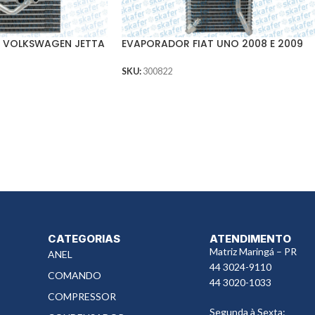
 VOLKSWAGEN JETTA
EVAPORADOR FIAT UNO 2008 E 2009
SKU:
300822
CATEGORIAS
ATENDIMENTO
Matriz Maringá – PR
ANEL
44 3024-9110
COMANDO
44 3020-1033
COMPRESSOR
Segunda à Sexta: