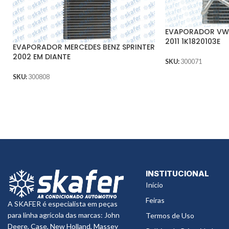
EVAPORADOR VW
2011 1K1820103E
EVAPORADOR MERCEDES BENZ SPRINTER
2002 EM DIANTE
SKU:
300071
SKU:
300808
INSTITUCIONAL
Início
Feiras
A SKAFER é especialista em peças
para linha agrícola das marcas: John
Termos de Uso
Deere, Case, New Holland, Massey