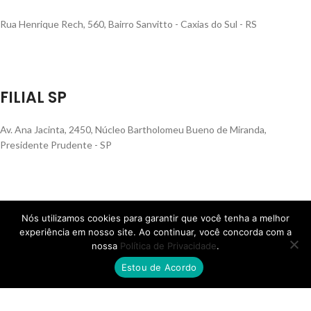
Rua Henrique Rech, 560, Bairro Sanvitto - Caxias do Sul - RS
FILIAL SP
Av. Ana Jacinta, 2450, Núcleo Bartholomeu Bueno de Miranda,
Presidente Prudente - SP
FILIAL MS
Nós utilizamos cookies para garantir que você tenha a melhor
experiência em nosso site. Ao continuar, você concorda com a
nossa
Política de Privacidade
.
Rua Quatorze de Julho, 810, Centro, Campo Grande - MS
Estou de Acordo
© Skafer 2025 – Todos os direitos reservados.
12.403.943/0001-44