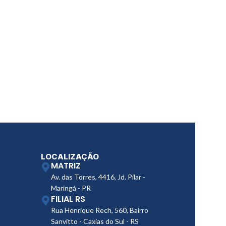
EVAPORADOR TOY
SRV
SKU:
300328
LOCALIZAÇÃO
MATRIZ
Av. das Torres, 4416, Jd. Pilar -
Maringá - PR
FILIAL RS
Rua Henrique Rech, 560, Bairro
Sanvitto - Caxias do Sul - RS