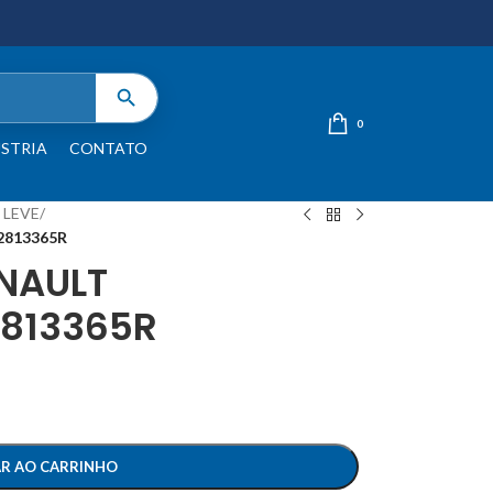
0
STRIA
CONTATO
 LEVE
/
2813365R
NAULT
2813365R
AR AO CARRINHO