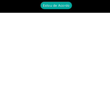
Estou de Acordo
FILIAL SP
Av. Ana Jacinta, 2450, Núcleo Bartholomeu Bueno de Miranda,
Presidente Prudente - SP
FILIAL MS
Rua Quatorze de Julho, 810, Centro, Campo Grande - MS
© Skafer 2025 – Todos os direitos reservados.
12.403.943/0001-44