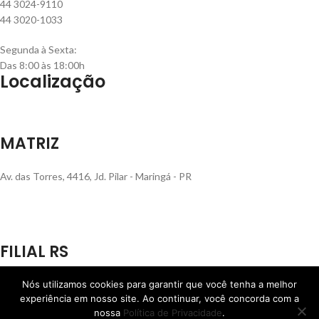
44 3024-9110
44 3020-1033
Segunda à Sexta:
Das 8:00 às 18:00h
Localização
MATRIZ
Av. das Torres, 4416, Jd. Pilar - Maringá - PR
FILIAL RS
Rua Henrique Rech, 560, Bairro Sanvitto - Caxias do Sul - RS
Nós utilizamos cookies para garantir que você tenha a melhor
experiência em nosso site. Ao continuar, você concorda com a
nossa
Política de Privacidade
.