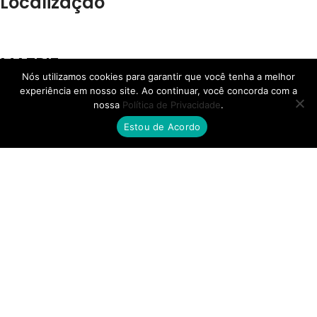
Localização
MATRIZ
Nós utilizamos cookies para garantir que você tenha a melhor
experiência em nosso site. Ao continuar, você concorda com a
Av. das Torres, 4416, Jd. Pilar - Maringá - PR
nossa
Política de Privacidade
.
Estou de Acordo
FILIAL RS
Rua Henrique Rech, 560, Bairro Sanvitto - Caxias do Sul - RS
FILIAL SP
Av. Ana Jacinta, 2450, Núcleo Bartholomeu Bueno de Miranda,