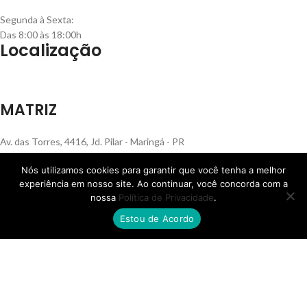
Segunda à Sexta:
Das 8:00 às 18:00h
Localização
MATRIZ
Av. das Torres, 4416, Jd. Pilar - Maringá - PR
Nós utilizamos cookies para garantir que você tenha a melhor
experiência em nosso site. Ao continuar, você concorda com a
nossa
Política de Privacidade
.
FILIAL RS
Estou de Acordo
Rua Henrique Rech, 560, Bairro Sanvitto - Caxias do Sul - RS