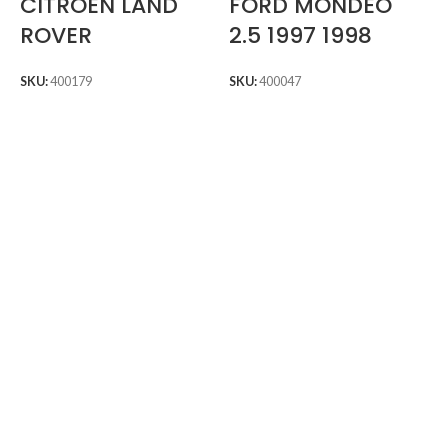
CITROEN LAND
FORD MONDEO
ROVER
2.5 1997 1998
SKU:
400179
SKU:
400047
S