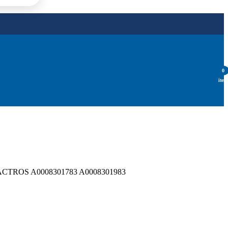
0
item
ROS A0008301783 A0008301983