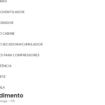
XÃO
ROVENTILADOR
ORADOR
O CABINE
RO SECADOR/ACUMULADOR
ES PARA COMPRESSORES
STÊNCIA
RTE
ULA
dimento
ringá – PR