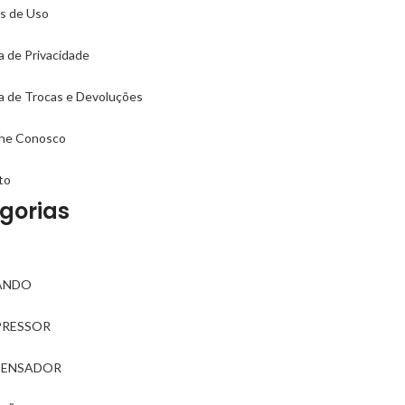
s de Uso
ca de Privacidade
ca de Trocas e Devoluções
lhe Conosco
to
gorias
ANDO
RESSOR
ENSADOR