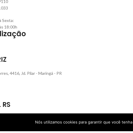
9110
1033
 Sexta:
às 18:00h
lização
IZ
rres, 4416, Jd. Pilar - Maringá - PR
L RS
que Rech, 560, Bairro Sanvitto - Caxias do Sul - RS
Nós utilizamos cookies para garantir que você tenh