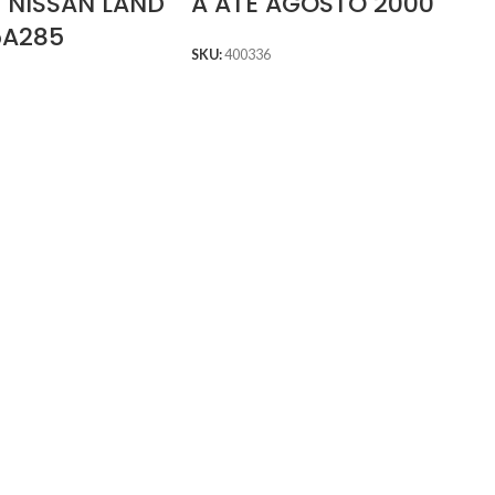
 NISSAN LAND
A ATÉ AGOSTO 2000
5A285
SKU:
400336