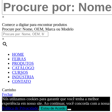
×
Comece a digitar para encontrar produtos
Procure por: Nome, OEM, Marca ou Modelo
×
HOME
FEIRAS
PRODUTOS
CATÁLOGO
CURSOS
INDÚSTRIA
CONTATO
Carrinho
Fechar
Nós utilizamos cookies para garantir que você tenha a melhor
experiência em nosso site. Ao continuar, você concorda com a nossa
Política de Privacidade
.
Estou de Acordo