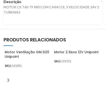
Descrição
MOTOR CX T60-79 R80 COM CARACOL 3 VELOCIDADE 24V 2
TURBINAS
PRODUTOS RELACIONADOS
Motor Ventilação GM D20
Motor 2 Eixos 12V Unipoint
Unipoint
SKU:
501921
SKU:
501891
M
U
M