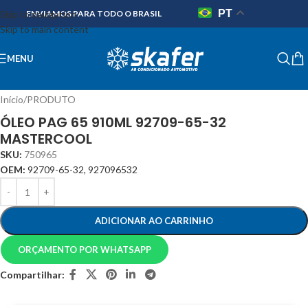
PT
Skip to navigation
ENVIAMOS PARA TODO O BRASIL
Skip to main content
MENU
Início
/
PRODUTO
ÓLEO PAG 65 910ML 92709-65-32
MASTERCOOL
SKU:
750965
OEM:
92709-65-32, 927096532
ADICIONAR AO CARRINHO
ORÇAMENTO POR WHATSAPP
Compartilhar: