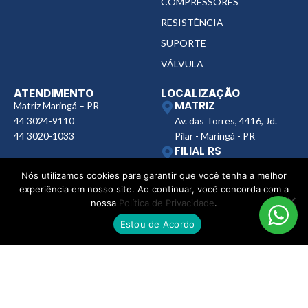
COMPRESSORES
RESISTÊNCIA
SUPORTE
VÁLVULA
ATENDIMENTO
LOCALIZAÇÃO
MATRIZ
Matriz Maringá – PR
44 3024-9110
Av. das Torres, 4416, Jd.
44 3020-1033
Pilar - Maringá - PR
FILIAL RS
Segunda à Sexta:
Rua Henrique Rech, 560,
Nós utilizamos cookies para garantir que você tenha a melhor
Das 8:00 às 18:00h
Bairro Sanvitto - Caxias do
experiência em nosso site. Ao continuar, você concorda com a
Sul - RS
nossa
Política de Privacidade
.
FILIAL SP
Estou de Acordo
Av. Ana Jacinta, 2450,
Núcleo Bartholomeu Bueno
de Miranda, Presidente
Prudente - SP
FILIAL MS
Rua Quatorze de Julho,