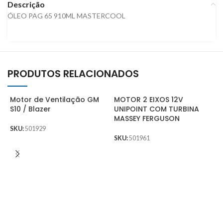
Descrição
ÓLEO PAG 65 910ML MASTERCOOL
PRODUTOS RELACIONADOS
Motor de Ventilação GM
MOTOR 2 EIXOS 12V
S10 / Blazer
UNIPOINT COM TURBINA
MASSEY FERGUSON
SKU:
501929
SKU:
501961
C
P
F
P
0
S