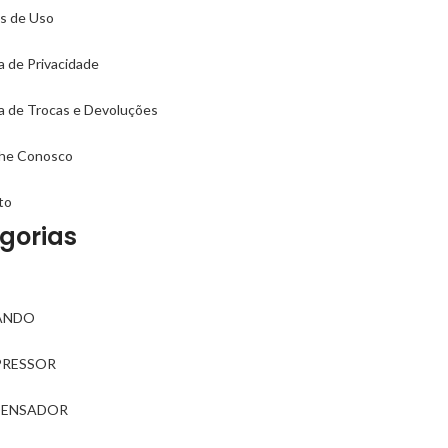
s de Uso
ca de Privacidade
ca de Trocas e Devoluções
lhe Conosco
to
gorias
ANDO
RESSOR
ENSADOR