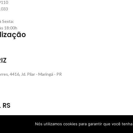
9110
1033
 Sexta:
às 18:00h
lização
IZ
rres, 4416, Jd. Pilar - Maringá - PR
L RS
que Rech, 560, Bairro Sanvitto - Caxias do Sul - RS
Nós utilizamos cookies para garantir que você tenh