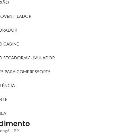
XÃO
ROVENTILADOR
ORADOR
O CABINE
RO SECADOR/ACUMULADOR
ES PARA COMPRESSORES
STÊNCIA
RTE
ULA
dimento
ringá – PR