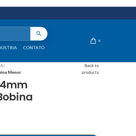
0
DÚSTRIA
CONTATO
IA
/
Back to
bina Menor
products
154mm
Bobina