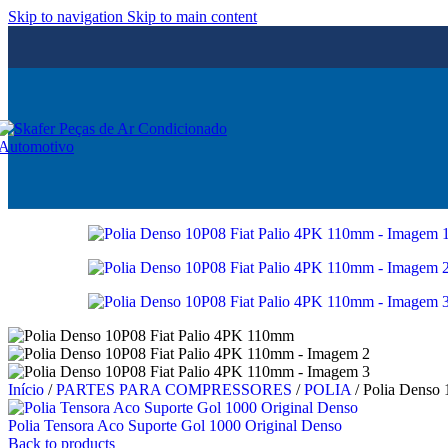
Skip to navigation
Skip to main content
Início
/
PARTES PARA COMPRESSORES
/
POLIA
/
Polia Denso
Polia Tensora Aco Suporte Gol 1000 Original Denso
Back to products