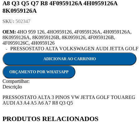
A8 Q3 Q5 Q7 R8 4F0959126A 4H0959126A
8K0959126A
SKU:
502347
OEM:
4HO 959 126, 4HO959126, 4F0959126A, 4H0959126A,
8K0959126A, 8K0959126B, 8K0959126, 4F0959126B,
4F0959126C, 4H0959126
PRESSOSTATO ALTA VOLKSWAGEN AUDI JETTA GOLF GTI 
ADICIONAR AO CARRINHO
ORÇAMENTO POR WHATSAPP
Compartilhar:
Descrição
PRESSOSTATO ALTA 3 PINOS VW JETTA GOLF TOUAREG
AUDI A3 A4 A5 A6 A7 R8 Q3 Q5
PRODUTOS RELACIONADOS