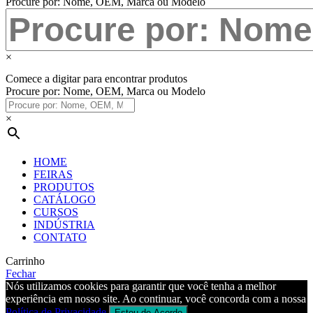
Procure por: Nome, OEM, Marca ou Modelo
×
Comece a digitar para encontrar produtos
Procure por: Nome, OEM, Marca ou Modelo
×
HOME
FEIRAS
PRODUTOS
CATÁLOGO
CURSOS
INDÚSTRIA
CONTATO
Carrinho
Fechar
Nós utilizamos cookies para garantir que você tenha a melhor
experiência em nosso site. Ao continuar, você concorda com a nossa
Política de Privacidade
.
Estou de Acordo