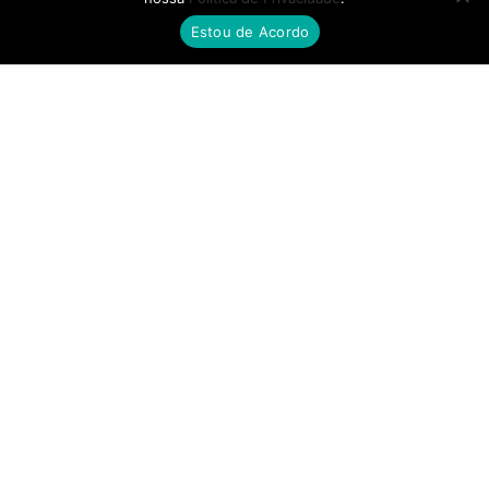
Estou de Acordo
FILIAL SP
Av. Ana Jacinta, 2450, Núcleo Bartholomeu Bueno de Miranda,
Presidente Prudente - SP
FILIAL MS
Rua Quatorze de Julho, 810, Centro, Campo Grande - MS
© Skafer 2025 – Todos os direitos reservados.
12.403.943/0001-44