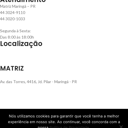
Matriz Maringá – PR
44 3024-9110
44 3020-1033
Segunda à Sexta:
Das 8:00 às 18:00h
Localização
MATRIZ
Av. das Torres, 4416, Jd. Pilar - Maringá - PR
FILIAL RS
Nós utilizamos cookies para garantir que você tenha a melhor
experiência em nosso site. Ao continuar, você concorda com a
Rua Henrique Rech, 560, Bairro Sanvitto - Caxias do Sul - RS
nossa
Política de Privacidade
.