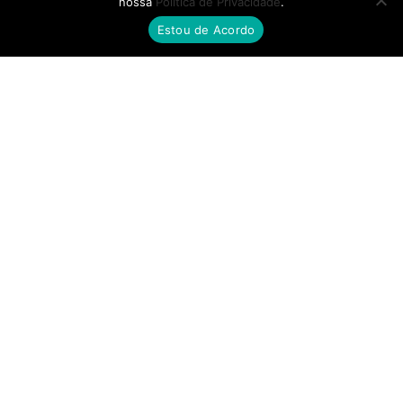
nossa
Política de Privacidade
.
Estou de Acordo
FILIAL SP
Av. Ana Jacinta, 2450, Núcleo Bartholomeu Bueno de Miranda,
Presidente Prudente - SP
FILIAL MS
Rua Quatorze de Julho, 810, Centro, Campo Grande - MS
© Skafer 2025 – Todos os direitos reservados.
12.403.943/0001-44