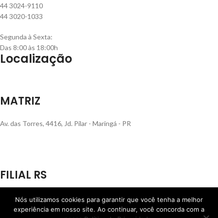
44 3024-9110
44 3020-1033
Segunda à Sexta:
Das 8:00 às 18:00h
Localização
MATRIZ
Av. das Torres, 4416, Jd. Pilar - Maringá - PR
FILIAL RS
Rua Henrique Rech, 560, Bairro Sanvitto - Caxias do Sul - RS
Nós utilizamos cookies para garantir que você tenha a melhor
experiência em nosso site. Ao continuar, você concorda com a