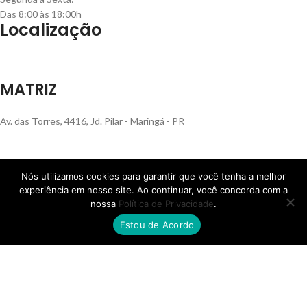
Das 8:00 às 18:00h
Localização
MATRIZ
Av. das Torres, 4416, Jd. Pilar - Maringá - PR
Nós utilizamos cookies para garantir que você tenha a melhor
FILIAL RS
experiência em nosso site. Ao continuar, você concorda com a
nossa
Política de Privacidade
.
Estou de Acordo
Rua Henrique Rech, 560, Bairro Sanvitto - Caxias do Sul - RS
FILIAL SP