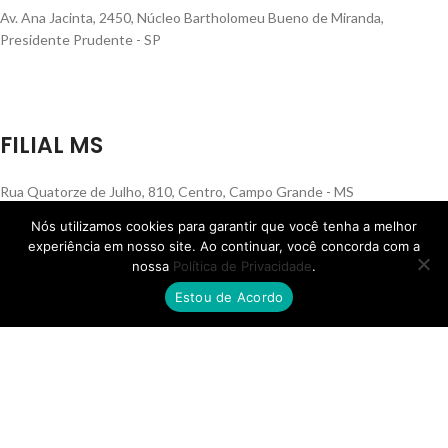
Av. Ana Jacinta, 2450, Núcleo Bartholomeu Bueno de Miranda,
Presidente Prudente - SP
FILIAL MS
Rua Quatorze de Julho, 810, Centro, Campo Grande - MS
Nós utilizamos cookies para garantir que você tenha a melhor
experiência em nosso site. Ao continuar, você concorda com a
© Skafer 2025 – Todos os direitos reservados.
nossa
Política de Privacidade
.
12.403.943/0001-44
Estou de Acordo