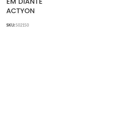
EM DIANTE
ACTYON
SKU:
502150
S