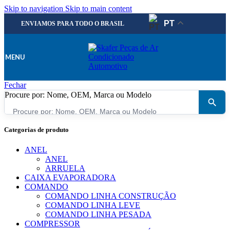
Skip to navigation
Skip to main content
PT
ENVIAMOS PARA TODO O BRASIL
MENU
Fechar
Procure por: Nome, OEM, Marca ou Modelo
×
Categorias de produto
ANEL
ANEL
ARRUELA
CAIXA EVAPORADORA
COMANDO
COMANDO LINHA CONSTRUÇÃO
COMANDO LINHA LEVE
COMANDO LINHA PESADA
COMPRESSOR