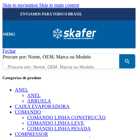
Skip to navigation
Skip to main content
ENVIAMOS PARA TODO O BRASIL
MENU
Fechar
Procure por: Nome, OEM, Marca ou Modelo
×
Categorias de produto
ANEL
ANEL
ARRUELA
CAIXA EVAPORADORA
COMANDO
COMANDO LINHA CONSTRUÇÃO
COMANDO LINHA LEVE
COMANDO LINHA PESADA
COMPRESSOR