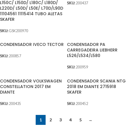
L150C/ L150D/ L180C/ L180D/
SKU:
200437
L220D/ L50D/ L50E/ L70D/L90D
11104561 11115414 TUBO ALETAS
SKAFER
SKU:
GSK200970
CONDENSADOR IVECO TECTOR
CONDENSADOR PA
CARREGADEIRA LIEBHERR
L526/L534/L580
SKU:
200857
SKU:
200959
CONDENSADOR VOLKSWAGEN
CONDENSADOR SCANIA NTG
CONSTELLATION 2017 EM
2018 EM DIANTE 2715918
DIANTE
SKAFER
SKU:
200435
SKU:
200452
1
2
3
4
5
→