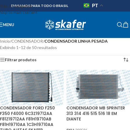
PT
Skip to navigation
ENVIAMOS PARA TODO O BRASIL
Skip to main content
MENU
Início
/
CONDENSADOR
/
CONDENSADOR LINHA PESADA
Exibindo 1–12 de 50 resultados
Filtrar produtos
CONDENSADOR FORD F250
CONDENSADOR MB SPRINTER
F350 F4000 6C3Z19712AA
313 314 416 515 516 18 EM
F81Z19712AA F81H19710AB
DIANTE
F81H19710AA 1C3H19710AA