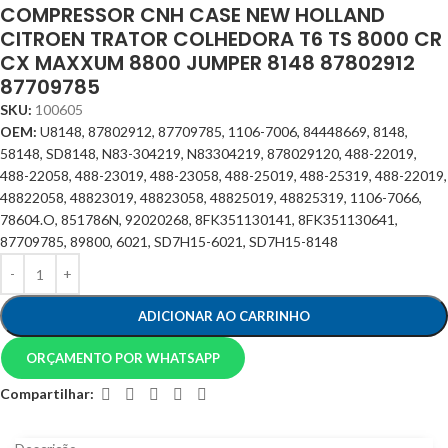
COMPRESSOR CNH CASE NEW HOLLAND
CITROEN TRATOR COLHEDORA T6 TS 8000 CR
CX MAXXUM 8800 JUMPER 8148 87802912
87709785
SKU:
100605
OEM:
U8148, 87802912, 87709785, 1106-7006, 84448669, 8148,
58148, SD8148, N83-304219, N83304219, 878029120, 488-22019,
488-22058, 488-23019, 488-23058, 488-25019, 488-25319, 488-22019,
48822058, 48823019, 48823058, 48825019, 48825319, 1106-7066,
78604.O, 851786N, 92020268, 8FK351130141, 8FK351130641,
87709785, 89800, 6021, SD7H15-6021, SD7H15-8148
ADICIONAR AO CARRINHO
ORÇAMENTO POR WHATSAPP
Compartilhar: