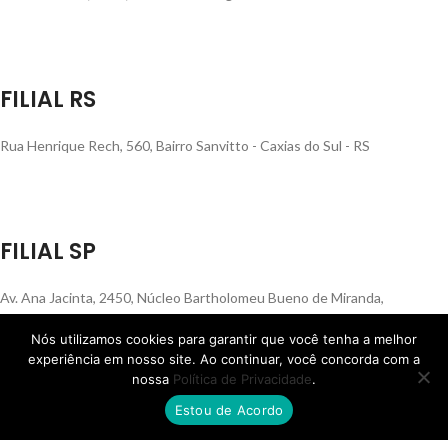
FILIAL RS
Rua Henrique Rech, 560, Bairro Sanvitto - Caxias do Sul - RS
FILIAL SP
Av. Ana Jacinta, 2450, Núcleo Bartholomeu Bueno de Miranda,
Presidente Prudente - SP
Nós utilizamos cookies para garantir que você tenha a melhor
experiência em nosso site. Ao continuar, você concorda com a
nossa
Política de Privacidade
.
Estou de Acordo
FILIAL MS