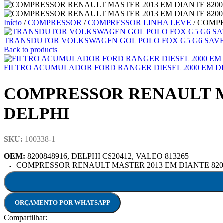
Início
/
COMPRESSOR
/
COMPRESSOR LINHA LEVE
/
COMPR
TRANSDUTOR VOLKSWAGEN GOL POLO FOX G5 G6 SAVEIR
Back to products
FILTRO ACUMULADOR FORD RANGER DIESEL 2000 EM D
COMPRESSOR RENAULT MA
DELPHI
SKU:
100338-1
OEM:
8200848916, DELPHI CS20412, VALEO 813265
COMPRESSOR RENAULT MASTER 2013 EM DIANTE 820084
ORÇAMENTO POR WHATSAPP
Compartilhar: