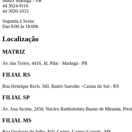
Matriz Maringá – PR
44 3024-9110
44 3020-1033
Segunda à Sexta:
Das 8:00 às 18:00h
Localização
MATRIZ
Av. das Torres, 4416, Jd. Pilar - Maringá - PR
FILIAL RS
Rua Henrique Rech, 560, Bairro Sanvitto - Caxias do Sul - RS
FILIAL SP
Av. Ana Jacinta, 2450, Núcleo Bartholomeu Bueno de Miranda, Presi
FILIAL MS
Rua Quatorze de Julho, 810, Centro, Campo Grande - MS