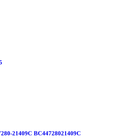
5
80-21409C BC44728021409C