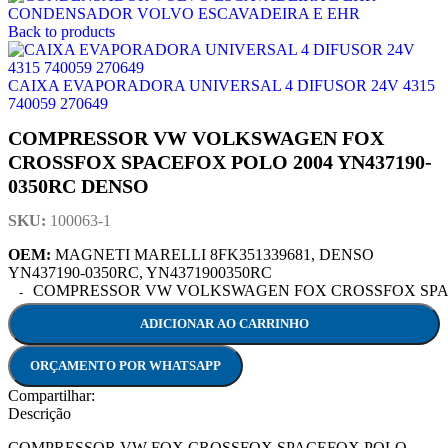
CONDENSADOR VOLVO ESCAVADEIRA E EHR
Back to products
CAIXA EVAPORADORA UNIVERSAL 4 DIFUSOR 24V 4315
740059 270649
COMPRESSOR VW VOLKSWAGEN FOX
CROSSFOX SPACEFOX POLO 2004 YN437190-
0350RC DENSO
SKU:
100063-1
OEM:
MAGNETI MARELLI 8FK351339681, DENSO
YN437190-0350RC, YN4371900350RC
COMPRESSOR VW VOLKSWAGEN FOX CROSSFOX SPACEFO
ADICIONAR AO CARRINHO
ORÇAMENTO POR WHATSAPP
Compartilhar:
Descrição
COMPRESSOR VW FOX CROSSFOX SPACEFOX POLO