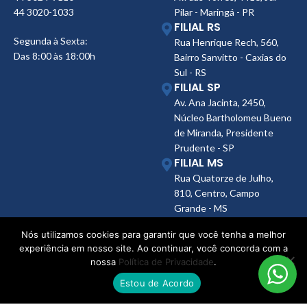
44 3020-1033
Pilar - Maringá - PR
FILIAL RS
Segunda à Sexta:
Rua Henrique Rech, 560,
Das 8:00 às 18:00h
Bairro Sanvitto - Caxias do
Sul - RS
FILIAL SP
Av. Ana Jacinta, 2450,
Núcleo Bartholomeu Bueno
de Miranda, Presidente
Prudente - SP
FILIAL MS
Rua Quatorze de Julho,
810, Centro, Campo
Grande - MS
Nós utilizamos cookies para garantir que você tenha a melhor
experiência em nosso site. Ao continuar, você concorda com a
nossa
Política de Privacidade
.
Estou de Acordo
© Skafer 2025 – Todos os
12.403.943/0001-44
direitos reservados.