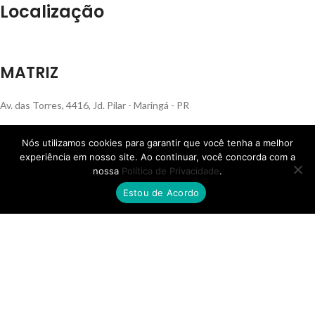
Localização
MATRIZ
Av. das Torres, 4416, Jd. Pilar - Maringá - PR
Nós utilizamos cookies para garantir que você tenha a melhor
experiência em nosso site. Ao continuar, você concorda com a
nossa
Política de Privacidade
.
FILIAL RS
Estou de Acordo
Rua Henrique Rech, 560, Bairro Sanvitto - Caxias do Sul - RS
FILIAL SP