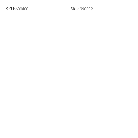
SKU:
600400
SKU:
990052
S