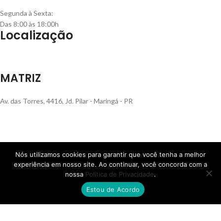
Segunda à Sexta:
Das 8:00 às 18:00h
Localização
MATRIZ
Av. das Torres, 4416, Jd. Pilar - Maringá - PR
FILIAL RS
Nós utilizamos cookies para garantir que você tenha a melhor
experiência em nosso site. Ao continuar, você concorda com a
nossa
Política de Privacidade
.
Rua Henrique Rech, 560, Bairro Sanvitto - Caxias do Sul - RS
Estou de Acordo