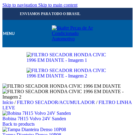
Skip to navigation
Skip to main content
ENVIAMOS PARA TODO O BRASIL
MENU
Início
/
FILTRO SECADOR/ACUMULADOR
/
FILTRO LINHA
LEVE
Bobina 7H15 Volvo 24V Sanden
Back to products
Tampa Dianteira Denso 10P08