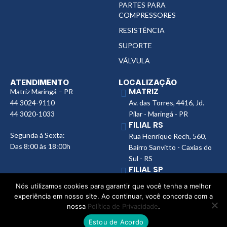
PARTES PARA
COMPRESSORES
RESISTÊNCIA
SUPORTE
VÁLVULA
ATENDIMENTO
LOCALIZAÇÃO
MATRIZ
Matriz Maringá – PR
44 3024-9110
Av. das Torres, 4416, Jd.
44 3020-1033
Pilar - Maringá - PR
FILIAL RS
Segunda à Sexta:
Rua Henrique Rech, 560,
Das 8:00 às 18:00h
Bairro Sanvitto - Caxias do
Sul - RS
FILIAL SP
Av. Ana Jacinta, 2450,
Nós utilizamos cookies para garantir que você tenha a melhor
Núcleo Bartholomeu Bueno
experiência em nosso site. Ao continuar, você concorda com a
de Miranda, Presidente
nossa
Política de Privacidade
.
Prudente - SP
Estou de Acordo
FILIAL MS