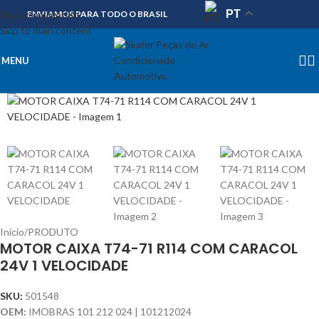
PT
Skip to navigation
ENVIAMOS PARA TODO O BRASIL
Skip to main content
MENU
Início
/
PRODUTO
MOTOR CAIXA T74-71 R114 COM CARACOL
24V 1 VELOCIDADE
SKU:
501548
OEM:
IMOBRAS 101 212 024 | 101212024