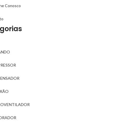
lhe Conosco
to
gorias
ANDO
RESSOR
ENSADOR
XÃO
ROVENTILADOR
ORADOR