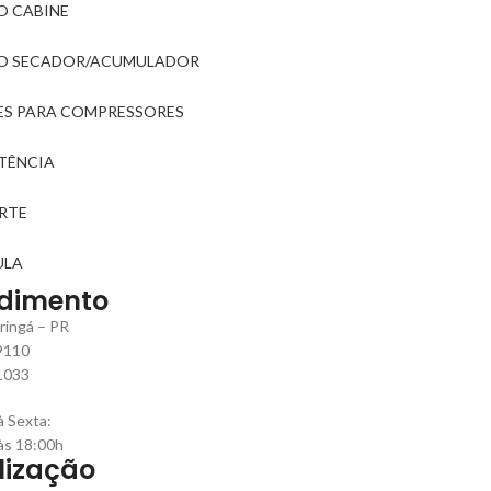
O CABINE
RO SECADOR/ACUMULADOR
ES PARA COMPRESSORES
STÊNCIA
RTE
ULA
dimento
ringá – PR
9110
1033
 Sexta:
às 18:00h
lização