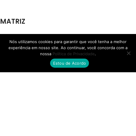
MATRIZ
Av. das Torres, 4416, Jd. Pilar - Maringá - PR
Nós utilizamos cookies para garantir que você tenha a melhor
experiência em nosso site. Ao continuar, você concorda com a
nossa
Política de Privacidade
.
Estou de Acordo
FILIAL RS
Rua Henrique Rech, 560, Bairro Sanvitto - Caxias do Sul - RS
FILIAL SP
Av. Ana Jacinta, 2450, Núcleo Bartholomeu Bueno de Miranda,
Presidente Prudente - SP