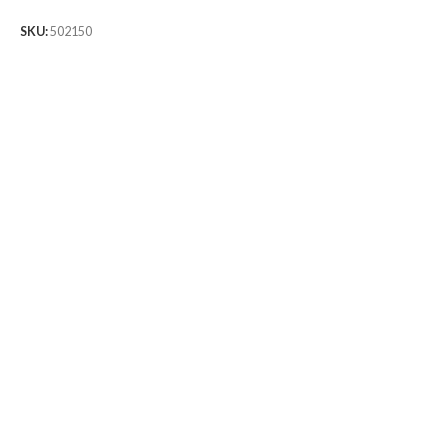
S
SKU:
502150