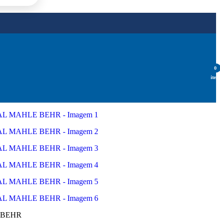
0
item