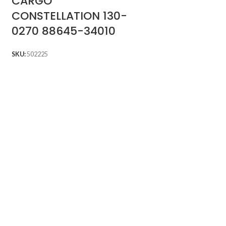
CARGO
CONSTELLATION 130-
0270 88645-34010
SKU:
502225
PRESSOSTA
ALTA E BAI
FEMEA 2 VI
BB
SKU:
502022