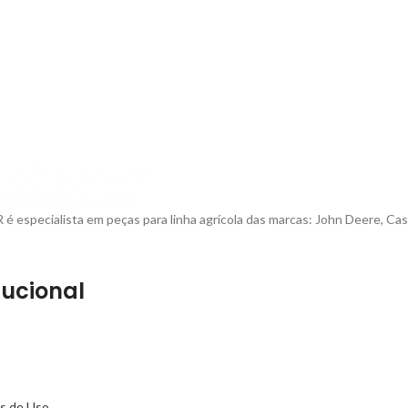
é especialista em peças para linha agrícola das marcas: John Deere, Cas
tucional
s de Uso