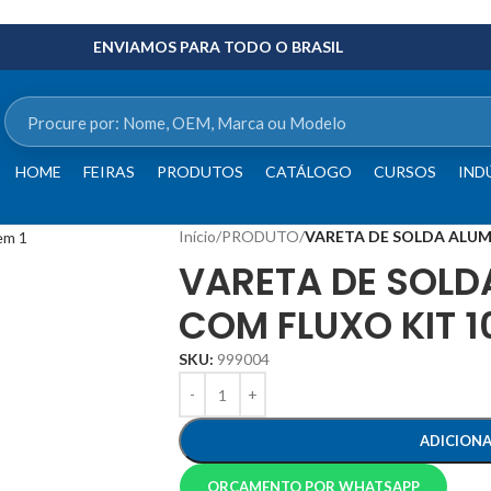
ENVIAMOS PARA TODO O BRASIL
HOME
FEIRAS
PRODUTOS
CATÁLOGO
CURSOS
IND
Início
/
PRODUTO
/
VARETA DE SOLDA ALUM
VARETA DE SOLD
COM FLUXO KIT 1
SKU:
999004
ADICION
ORÇAMENTO POR WHATSAPP