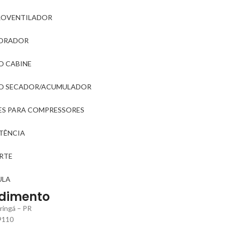
ROVENTILADOR
ORADOR
O CABINE
RO SECADOR/ACUMULADOR
ES PARA COMPRESSORES
STÊNCIA
RTE
ULA
dimento
ringá – PR
9110