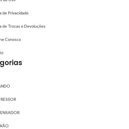
ca de Privacidade
ca de Trocas e Devoluções
lhe Conosco
to
gorias
ANDO
RESSOR
ENSADOR
XÃO