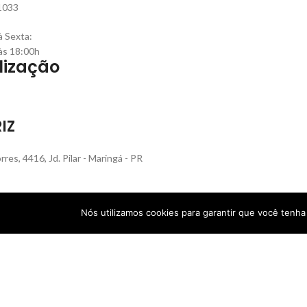
1033
 Sexta:
às 18:00h
lização
IZ
rres, 4416, Jd. Pilar - Maringá - PR
Nós utilizamos cookies para garantir que você tenh
L RS
que Rech, 560, Bairro Sanvitto - Caxias do Sul - RS