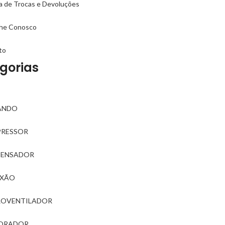
ca de Trocas e Devoluções
lhe Conosco
to
gorias
ANDO
RESSOR
ENSADOR
XÃO
ROVENTILADOR
ORADOR