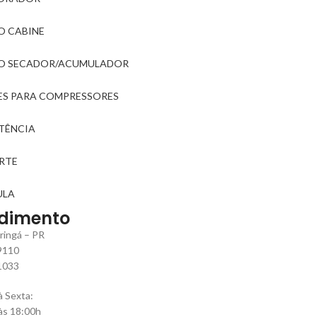
O CABINE
RO SECADOR/ACUMULADOR
ES PARA COMPRESSORES
STÊNCIA
RTE
ULA
dimento
ringá – PR
9110
1033
 Sexta:
às 18:00h